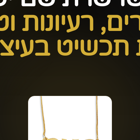
ם, רעיונות וט
תכשיט בעיצו