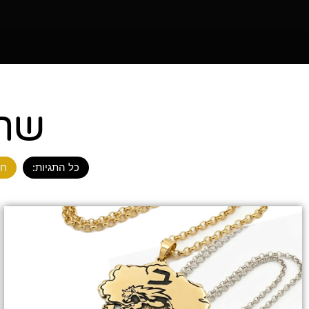
שרש
כל התגיות:
חנ