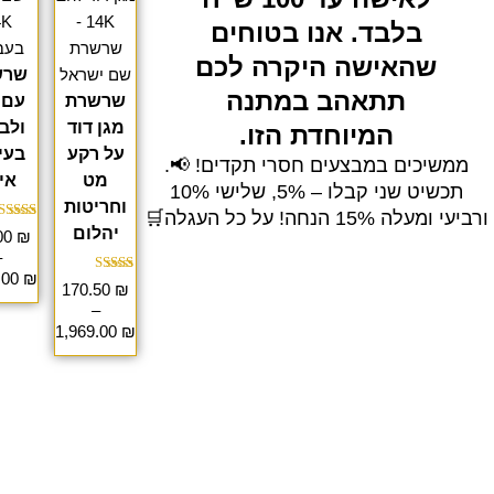
בלבד. אנו בטוחים
עד
שהאישה היקרה לכם
שרש
תתאהב במתנה
שרשרת
עם 
מגן דוד
ולב
המיוחדת הזו.
על רקע
בעי
ממשיכים במבצעים חסרי תקדים! 📢.
מט
אי
תכשיט שני קבלו – 5%, שלישי 10%
וחריטות
ורביעי ומעלה 15% הנחה! על כל העגלה🛒
דור
יהלום
00
₪
.67
–
מתוך
.00
₪
דורג
170.50
₪
5.00
–
מתוך 5
1,969.00
₪