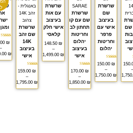
המו
שרשרת
שרשרת
שרש
עד
עד
עד
עד
עד
ע
ל
שם
שרשרת
עם אות
אר
רת
בעיצוב
שם עם קו
בעיצוב
ישר
שם
אישי עם
תחתון לב
אישי חלק
שרשרת
ומגן 
בות
פרפר
וחריטות
קלאסי
שם זהב
דור
צוב
וחריטות
יהלום
14K
.00
₪
148.50
₪
.00
–
מתוך 
שי
יהלום
בעיצוב
בעיצוב
–
0.00
₪
1,499.00
₪
אישי
אישי
ג
דורג
150.00
₪
150.
5.00
4
–
 5
מתוך 5
דורג
דורג
159.00
₪
170.00
₪
4.67
5.00
1,750.00
₪
1,750
–
–
מתוך 5
מתוך 5
1,795.00
₪
1,850.00
₪