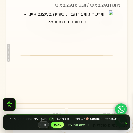
מתנות בעיצוב אישי / תכשיט בעיצוב אישי
טווח
מחירים:
סוג מוצר
מחיר
משתמשים ב
Cookie
לשיפור חוויית הגלישה.
המשך גלישה מהווה הסכמה ל
?
מתנות בעיצוב אישי
148.50
₪
–
×
עד
מדיניות הפרטיות
.
מאשר
דחה
₪
1,815.00