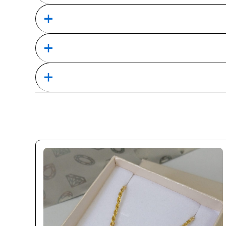
ות. זמן הייצור תלוי במורכבות התכשיט, באורך השרשרת