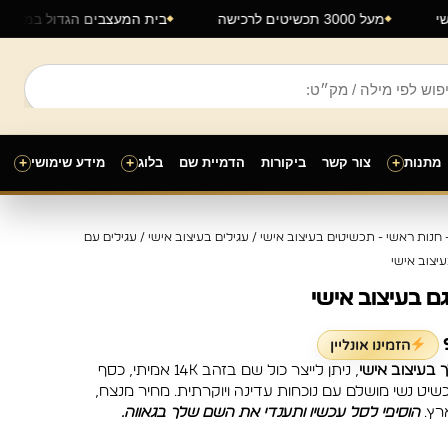
צוב אישי
מעל 3000 תכשיטים לרכישה
בית המעצבים הגדול
מתנות
+
צור קשר
ביקורות
הדמיית שם
בלוג
+
מידע שימושי
+
טווח
נות ראשי - תכשיטים בעיצוב אישי
/
עגילים בעיצוב אישי
/
עגילים עם
מחירים:
עיצוב אישי
גם בעיצוב אישי
עד
הזמינו אונליין
ך בעיצוב אישי
, ניתן לייצר כול שם בזהב 14K אמיתי, כסף
 תכשיט נשי מושלם עם נוכחות עדינה ויוקרתית. מחיר מנצח,
ארץ.
הוסיפי לסל עכשיו ותענדי את השם שלך בגאווה.