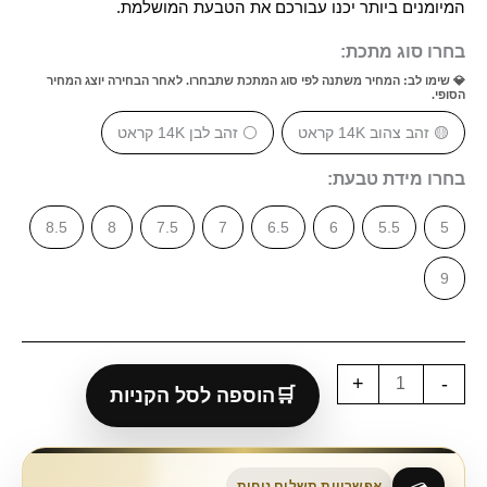
המיומנים ביותר יכנו עבורכם את הטבעת המושלמת.
בחרו סוג מתכת:
💎 שימו לב: המחיר משתנה לפי סוג המתכת שתבחרו. לאחר הבחירה יוצג המחיר
הסופי.
🟡 זהב צהוב 14K קראט
⚪ זהב לבן 14K קראט
בחרו מידת טבעת:
8.5
8
7.5
7
6.5
6
5.5
5
9
+
-
הוספה לסל הקניות
אפשרויות תשלום נוחות