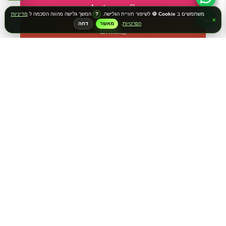
Instagram
משתמשים ב
Cookie 🍪
לשיפור חוויית הגלישה.
המשך גלישה מהווה הסכמה ל
מדיניות
?
×
הפרטיות
.
מאשר
דחה
Email
שרשרת שם ישראל
הצטרפו וקבלו ראשונים עדכונים והטבות
קולקציות חדשות, תכשיטים בעיצוב אישי, מבצעים, רעיונות למתנות ועדכונים מיוחדים
ישירות אליכם.
הירשמו לניוזלטר שלנו
קבלו 5% הנחה, כולל עדכונים, מבצעים והנחות מיוחדות. בלי
חפירות, רק דברים שווים באמת.