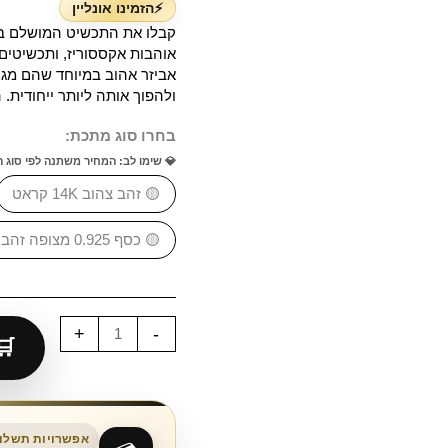
⚡הזמינו אונליין
קבלו את התכשיט המושלם ביו
אוהבות אקססוריז, ותכשיטים
אביזר אהוב במיוחד שהם מגיע
ולהפוך אותה ליותר ייחודית. ה
בחרו סוג מתכת:
💎 שימו לב: המחיר משתנה לפי סוג 
🟡 זהב צהוב 14K קראט
🟡 כסף 0.925 מצופה זהב 18K
+
-
אפשרויות תשלום