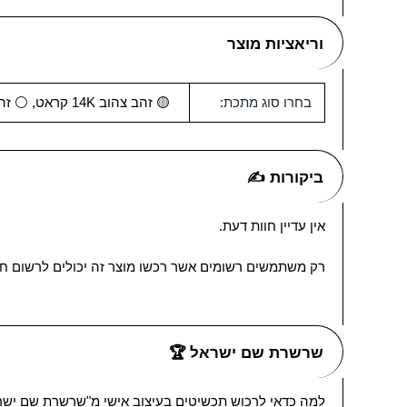
וריאציות מוצר
בחרו סוג מתכת:
🟡 זהב צהוב 14K קראט, ⚪ זהב לבן 14K קראט, ⚪ כסף 0.925, 🟡 כסף 0.925 מצופה זהב 18K
ביקורות ✍
אין עדיין חוות דעת.
רק משתמשים רשומים אשר רכשו מוצר זה יכולים לרשום חו
שרשרת שם ישראל 🏆
למה כדאי לרכוש תכשיטים בעיצוב אישי מ"שרשרת שם ישר