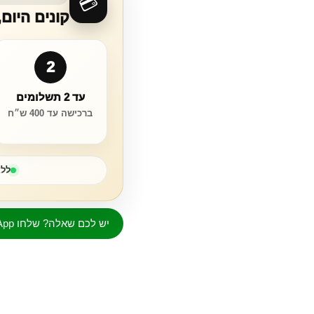
💳
קונים היום
2
עד 2 תשלומים
ברכישה עד 400 ש״ח
ללא
יש לכם שאלה? שלחו WhatsApp