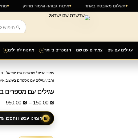
ינה
תשלום מאובטח באתר
איכות גבוהה וגימור מדויק
עגילים עם שם
צמידים עם שם
הנמכרים ביותר
+
מתנות לחיילים
+
טוו
עמוד הבית
/
שרשרת שם ישראל - חנו
מחי
זהב
/ עגילים עם מספרים בעיצוב איש
עגילים עם מספרים בע
עד
950.00
₪
–
150.00
₪
₪
הזמינו עכשיו וחסכו עד