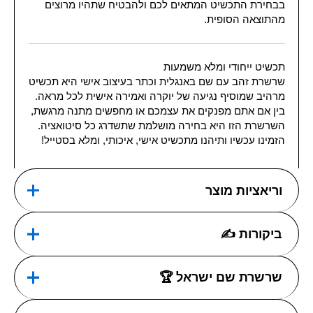
בבחירת התכשיט המתאים לכם ולהבטיח שתהיו מרוצים
מהתוצאה הסופית.
תכשיט ייחודי ומלא משמעות
שרשרת זהב עם שם באנגלית וכתר בעיצוב אישי היא תכשיט
מרהיב שמוסיף נגיעה של יוקרה ואמירה אישית לכל מראה.
בין אם אתם מפנקים את עצמכם או מחפשים מתנה מרגשת,
השרשרת הזו היא בחירה מושלמת שתשדרג כל סיטואציה.
הזמינו עכשיו ותיהנו מתכשיט אישי, איכותי, ומלא בסטייל!
וריאציות מוצר
ביקורות ✍
🟡 זהב צהוב 14K קראט, ⚪
זהב לבן 14K קראט, ⚪ כסף
בחרו סוג מתכת:
0.925, 🟡 כסף 0.925 מצופה
אין עדיין חוות דעת.
שרשרת שם ישראל 🏆
זהב 18K
רק משתמשים רשומים אשר רכשו מוצר זה יכולים לרשום