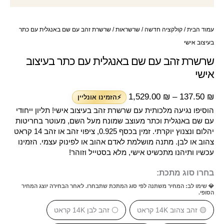
עמוד הבית
/
קולקציה חדשה
/
שרשראות
/ שרשרת זהב עם שם באנגלית עם כתר
בעיצוב אישי
שרשרת זהב עם שם באנגלית עם כתר בעיצוב
אישי
1,529.00
₪
–
137.50
₪
⚡הזמינו אונליין
הוסיפו נגיעה מלכותית עם שרשרת זהב בעיצוב אישי! תליון ייחודי
עם שם באנגלית וכתר מעוצב שמונח מעל השם, מעוטר בחריטות
יהלום ונצנוץ יוקרתי. זמין בכסף 0.925, ציפוי זהב או זהב 14 קראט
צהוב או לבן. מתנה מושלמת לאדם אהוב או לפינוק עצמי. הזמינו
עכשיו ותיהנו מתכשיט אישי, מלא בסטייל וזוהר!
בחרו סוג מתכת:
💎 שימו לב: המחיר משתנה לפי סוג המתכת שתבחרו. לאחר הבחירה יוצג המחיר
הסופי.
🟡 זהב צהוב 14K קראט
⚪ זהב לבן 14K קראט