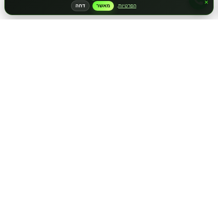
×
הפרטיות
.
מאשר
דחה
שרשרת שם ישראל
הצטרפו וקבלו ראשונים עדכונים והטבות
קולקציות חדשות, תכשיטים בעיצוב אישי, מבצעים, רעיונות למתנות ועדכונים מיוחדים
ישירות אליכם.
הירשמו לניוזלטר שלנו
קבלו 5% הנחה, כולל עדכונים, מבצעים והנחות מיוחדות. בלי
חפירות, רק דברים שווים באמת.
הרשמה לניוזלטר