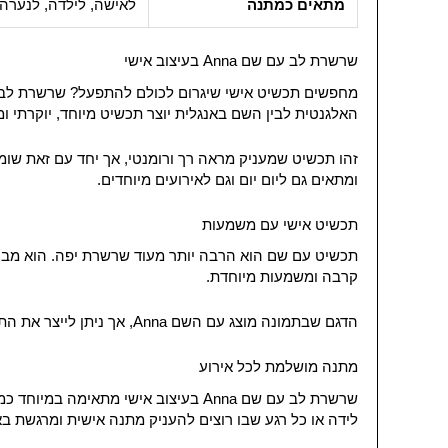
מתאים כמתנה
לאישה, לילדה, לנערה,
שרשרת לב עם שם Anna בעיצוב אישי
האלגנטית לבין השם באנגלית יוצר תכשיט מיוחד, יוקרתי ומ
זהו תכשיט שמעניק מראה רך ורומנטי, אך יחד עם זאת שומ
ומתאים גם ליום יום וגם לאירועים מיוחדים.
תכשיט אישי עם משמעות
תכשיט עם שם הוא הרבה יותר מעוד שרשרת יפה. הוא מבטא
קרבה ומשמעות מיוחדת.
הדגם שבתמונה מוצג עם השם Anna, אך ניתן לייצר את התכשיט עם שם לבחירתכם באנגלית. כך תוכלו להזמין תכשיט אישי לעצמכם או להעניק מתנה מיוחדת למישהי אהובה.
מתנה מושלמת לכל אירוע
שרשרת לב עם שם Anna בעיצוב אישי מת
לידה או כל רגע שבו רוצים להעניק מתנה אישית ומרגשת ב