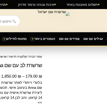
ה
תשלום מאובטח באתר
איכות גבוהה וגימור מדויק
עגילים עם שם
צמידים עם שם
הנמכרים ביותר
+
מתנות לחיילים
+
ט
עמוד הבית
/
קולקציה חדשה
/
שרשר
מ
שרשרת לב עם שם Anna בעיצוב אישי
ע
1,850.00
₪
–
179.00
₪
בלעדי וייחודי לאתר שרשרת
שם Anna בעיצוב אישי
ליצירת שרשרת אישית עם נוכ
>>