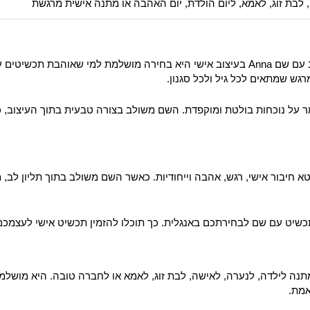
 לבת זוג, לאמא, ליום הולדת, יום האהבה או מתנה אישית מרגשת
מחפשים תכשיט אישי שיגרום לכולם להתפעל? שרשרת לב עם שם Anna בעיצוב אישי היא בחירה מ
רגש שמתאים לכל גיל ולכל סגנון.
ר על נוכחות בולטת ומוקפדת. השם משולב בצורה טבעית בתוך העיצוב, כ
 חיבור אישי, רגש, אהבה וייחודיות. כאשר השם משולב בתוך תליון לב
אימה במיוחד כמתנה לילדה, לנערה, לאישה, לבת זוג, לאמא או לחברה טובה. היא מו
אמת.