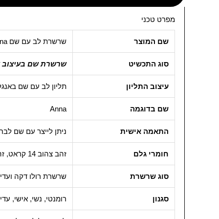
מפרט טכני
שם המוצר
שרשרת לב עם שם Anna בעיצוב אישי
סוג התכשיט
שרשרת שם בעיצוב א
עיצוב התליון
תליון לב עם שם באנגל
שם בדוגמה
Anna
התאמה אישית
ניתן לייצר עם שם לבח
חומרי גלם
זהב צהוב 14 קראט, זהב לבן 14 קראט, כסף 925 או ציפוי זהב
סוג שרשרת
שרשרת רולו דקה ועדי
סגנון
רומנטי, נשי, אישי, עדין