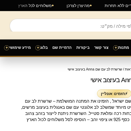
מחירים ללא תחרות
מהיצרן לצרכן
משלוחים לכל הארץ
מתנות
+
צור קשר
ביקורות
הדמיית שם
בלוג
+
מידע שימושי
+
ווח
אות
/ שרשרת לב עם שם Anna בעיצוב אישי
חירים:
ד
⚡הזמינו אונליין
 שם ישראל , הזמינו את המתנה המושלמת – שרשרת לב עם
. תכשיט מיוחד שמשלב לב אלגנטי עם שם באנגלית בעיצוב מרשים,
חות רכה ומלאת סטייל. השרשרת ניתנת לייצור בזהב צהוב
14 קראט, זהב לבן 14 קראט, כסף 925 או ציפוי זהב – הוסיפו לסל משלוחים לכול הארץ