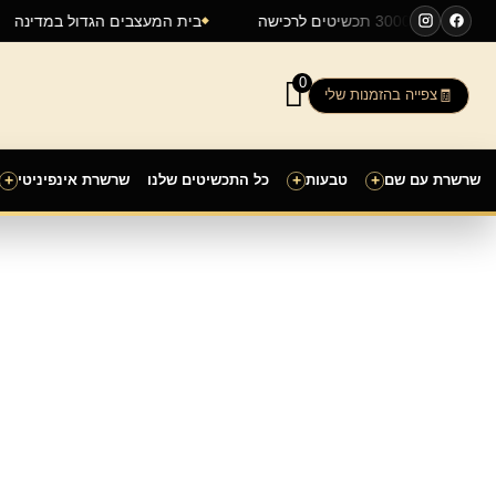
ילוג
ישי
מעל 3000 תכשיטים לרכישה
בית המעצבים הגדול במדינ
תוכן
0
צפייה בהזמנות שלי
שרשרת עם שם
+
טבעות
+
כל התכשיטים שלנו
שרשרת אינפיניטי
+
כמות
של
שרשרת
לב
עם
שם
Anna
בעיצוב
אישי