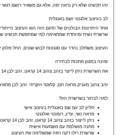
זהו תכשיט שלא רק נראה יפה, אלא גם משאיר רושם רגשי עמ
לב בעיצוב אלגנטי ושם באנגלית
אחד היתרונות הבולטים של הדגם הזה הוא העיצוב הייחודי ש
שרשרת נשית ומיוחדת שמתאימה למי שמחפשת תכשיט שונ
העיצוב משתלב נהדר עם סגנונות לבוש שונים, החל מלוק י
זמינה במגוון מתכות לבחירה
את השרשרת ניתן לייצר בזהב צהוב 14 קראט, זהב לבן 14 קראט, כסף 925 או ציפוי זהב, כך שכל אחת יכולה לבחור את הגרסה שהכי מתאימה לסגנון, לטעם ולתקציב שלה.
זהב צהוב מעניק מראה חם, קלאסי ויוקרתי. זהב לבן מתאים למראה נקי ואלגנטי יותר. כסף 925 יוצר מראה עדין ובהיר, וא
למה לבחור בשרשרת הזו?
תליון לב עם שם באנגלית בעיצוב אישי
מראה נשי, עדין, רומנטי ואלגנטי
ניתן לייצור בזהב צהוב 14 קראט, זהב לבן 14 קראט, כסף 925 או ציפוי זהב
מתנה מושלמת עם משמעות אישית
שרשרת רולו דקה ויפה שמשלימה את העיצוב