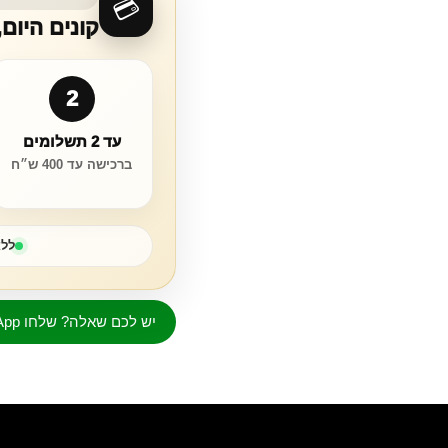
💳
קונים היום
2
עד 2 תשלומים
ברכישה עד 400 ש״ח
ללא
יש לכם שאלה? שלחו WhatsApp