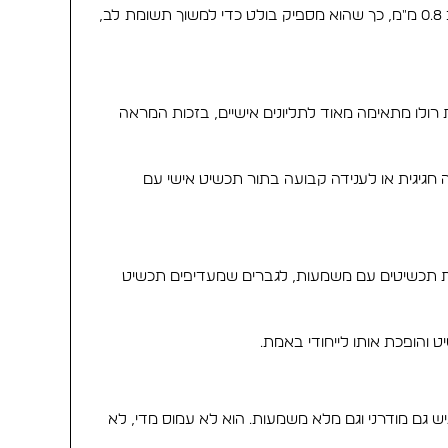
בכל אחת מהאפשרויות, התכשיט שומר על מראה עדין, ברור ומרשים. התליון בגובה של כ 2.6 ס״מ, רוחב של כ 1.5 ס״מ ועובי של כ 0.8 מ״מ, כך שהוא מספיק בולט כדי למשוך תשומת לב,
ולו מתאימה מאוד לתליונים אישיים, בזכות המראה
תנה חגיגית או לענידה קבועה בתור תכשיט אישי עם
ת תכשיטים עם משמעות, לגברים שמעדיפים תכשיט
 והופכת אותו לייחודי באמת.
ש גם מודרני וגם מלא משמעות. הוא לא עמוס מדי, לא