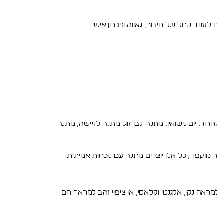
וד סמל של חיבור, גאווה וזיכרון אישי.
, יום נישואין, מתנה לבן זוג, מתנה לאישה, מתנה
מוקפד, כל אלו יוצרים מתנה עם נוכחות אמיתית.
שרשרת ניתן להזמין בשלוש אפשרויות מתכת, לפי הסגנון והתקציב שלכם: זהב 14 קראט למראה יוקרתי ועל זמני, כסף 925 למראה נקי, אלגנטי וקלאסי, או ציפוי זהב למראה חם