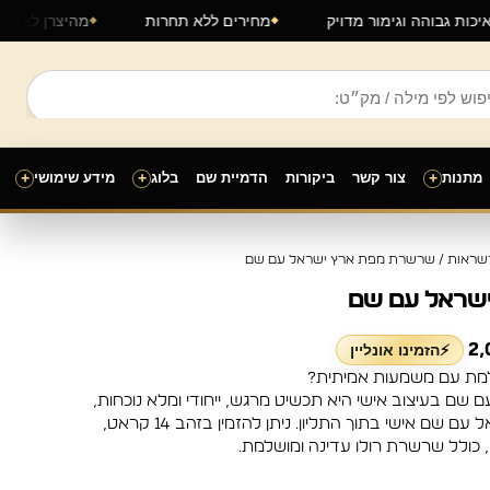
איכות גבוהה וגימור מדויק
מחירים ללא תחרות
מהיצרן לצ
מתנות
+
צור קשר
ביקורות
הדמיית שם
בלוג
+
מידע שימושי
+
טווח
שראות
/ שרשרת מפת ארץ ישראל עם שם
מחירים:
שראל עם שם
עד
2,
⚡הזמינו אונליין
ת עם משמעות אמיתית?
ם בעיצוב אישי היא תכשיט מרגש, ייחודי ומלא נוכחות,
המשלב את צורת ארץ ישראל עם שם אישי בתוך התליון. ניתן להזמין בזהב 14 קראט,