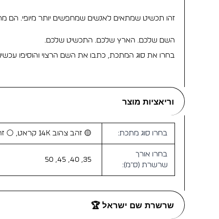
זהו תכשיט שמתאים לאנשים שמחפשים יותר מיופי. הם מח
השם שלכם. הארץ שלכם. התכשיט שלכם.
בחרו את סוג המתכת, כתבו את השם הרצוי והוסיפו עכשי
וריאציות מוצר
בחרו סוג מתכת:
🟡 זהב צהוב 14K קראט, ⚪ זהב לבן 14K קראט, ⚪ כסף 0.925, 🟡 כסף 0.925 מצופה זהב 18K
בחרו אורך
35, 40, 45, 50
שרשרת (ס"מ):
שרשרת שם ישראל 🏆