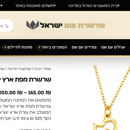
בית המעצבים הגדול במדינה
תשלום מאובטח באתר
עגילים עם שם
צמידים עם שם
הנמכרים ביותר
+
מתנות לחיילים
+
עמוד הבית
/
קולקציה חדשה
/
שר
שרשרת מפת ארץ י
050.00
₪
–
165.00
₪
מחפשים את המתנה המושלמ
שרשרת מפת ארץ ישראל עם ש
כסף 925 או ציפוי זהב יוקרתי, כולל שרשרת רולו עדינה ומושלמת.