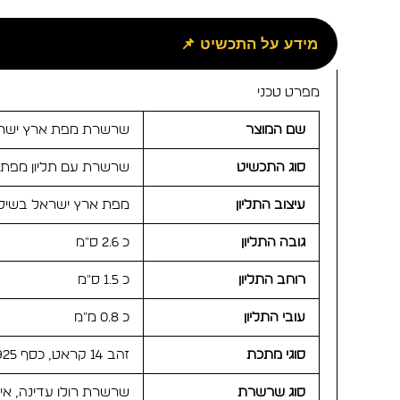
מידע על התכשיט 📌
מפרט טכני
שם המוצר
שרשרת מפת ארץ ישרא
סוג התכשיט
שרשרת עם תליון מפת 
עיצוב התליון
מפת ארץ ישראל בשילו
גובה התליון
כ 2.6 ס״מ
רוחב התליון
כ 1.5 ס״מ
עובי התליון
כ 0.8 מ״מ
סוגי מתכת
זהב 14 קראט, כסף 925 או ציפוי זהב לבחירה
סוג שרשרת
שרשרת רולו עדינה, איכ