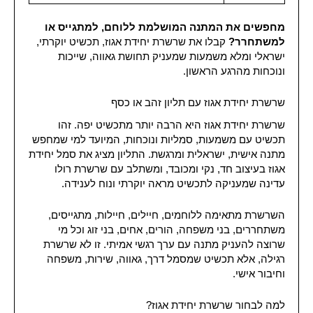
מחפשים את המתנה המושלמת ללוחם, למתגייס או
למשתחרר?
קבלו את שרשרת יחידת אגוז, תכשיט יוקרתי,
ישראלי ומלא משמעות שמעניק תחושת גאווה, שייכות
ונוכחות מהרגע הראשון.
שרשרת יחידת אגוז עם תליון זהב או כסף
שרשרת יחידת אגוז היא הרבה יותר מתכשיט יפה. זהו
תכשיט עם משמעות, סמליות ונוכחות, המיועד למי שמחפש
מתנה אישית, ישראלית ומרגשת. התליון מציג את סמל יחידת
אגוז בעיצוב חד, נקי ומכובד, ומשתלב עם שרשרת רולו
עדינה שמעניקה לתכשיט מראה יוקרתי ונוח לענידה.
השרשרת מתאימה ללוחמים, חיילים, חיילות, מתגייסים,
משתחררים, בני משפחה, הורים, אחים, בני זוג וכל מי
שרוצה להעניק מתנה עם ערך רגשי אמיתי. זו לא שרשרת
רגילה, אלא תכשיט שמסמל דרך, גאווה, שירות, משפחה
וחיבור אישי.
למה לבחור שרשרת יחידת אגוז?