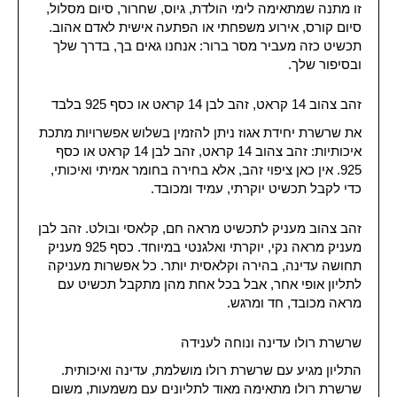
זו מתנה שמתאימה לימי הולדת, גיוס, שחרור, סיום מסלול,
סיום קורס, אירוע משפחתי או הפתעה אישית לאדם אהוב.
תכשיט כזה מעביר מסר ברור: אנחנו גאים בך, בדרך שלך
ובסיפור שלך.
זהב צהוב 14 קראט, זהב לבן 14 קראט או כסף 925 בלבד
את שרשרת יחידת אגוז ניתן להזמין בשלוש אפשרויות מתכת
איכותיות: זהב צהוב 14 קראט, זהב לבן 14 קראט או כסף
925. אין כאן ציפוי זהב, אלא בחירה בחומר אמיתי ואיכותי,
כדי לקבל תכשיט יוקרתי, עמיד ומכובד.
זהב צהוב מעניק לתכשיט מראה חם, קלאסי ובולט. זהב לבן
מעניק מראה נקי, יוקרתי ואלגנטי במיוחד. כסף 925 מעניק
תחושה עדינה, בהירה וקלאסית יותר. כל אפשרות מעניקה
לתליון אופי אחר, אבל בכל אחת מהן מתקבל תכשיט עם
מראה מכובד, חד ומרגש.
שרשרת רולו עדינה ונוחה לענידה
התליון מגיע עם שרשרת רולו מושלמת, עדינה ואיכותית.
שרשרת רולו מתאימה מאוד לתליונים עם משמעות, משום