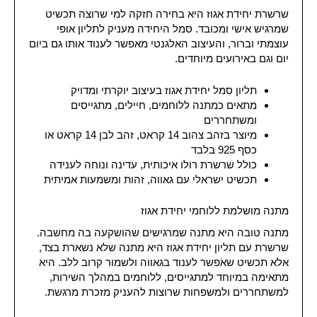
שרשרת יחידת אגוז היא בחירה חזקה למי שרוצה תכשיט
שמרגיש אישי ומכובד. סמל היחידה מעניק לתליון אופי
עוצמתי וברור, והעיצוב האלגנטי מאפשר לענוד אותו גם ביום
יום וגם באירועים מיוחדים.
תליון סמל יחידת אגוז בעיצוב יוקרתי ומדויק
מתאים כמתנה ללוחמים, חיילים, מתגייסים
ומשתחררים
מיוצר בזהב צהוב 14 קראט, זהב לבן 14 קראט או
כסף 925 בלבד
כולל שרשרת רולו איכותית, עדינה ונוחה לענידה
תכשיט ישראלי עם גאווה, זהות ומשמעות אמיתית
מתנה מושלמת ללוחמי יחידת אגוז
מתנה טובה היא מתנה שמרגישים שהושקעה בה מחשבה.
שרשרת עם תליון יחידת אגוז היא מתנה שלא נשארת בצד,
אלא תכשיט שאפשר לענוד בגאווה ולשמור קרוב ללב. היא
מתאימה במיוחד למתגייסים, ללוחמים במהלך השירות,
למשתחררים ולמשפחות שרוצות להעניק מזכרת מרגשת.