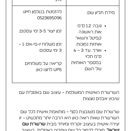
להזמנות בטלפון חייגו:
מידת תליון שם:
0523695096
גובה: 1.2 ס"מ
זמן ייצור 3-5 ימי עסקים.
אות ראשונה
קפיטל והשאר
אותיות נמוכות.
זמן משלוח יו-פי-אס: 1 –
אורך: עד 3 – 4
3 ימי עסקים
ס"מ תלוי
במספר האותיות
קריאה על משלוחים
של השם.
UPS
לחצו כאן
השרשרת האישית המושלמת – עיצוב שם באנגלית עם
שיבוץ אבנים נוצצות
שרשרת שם משובצת כסף – מותאמת אישית לכל שם
השרשרת שאת רואה כאן היא הרבה יותר מתכשיט – זו
יצירה אישית בעיצוב יוקרתי ומיוחד מבית
שרשרת שם
ישראל
. תוכלי לבחור כל שם שתרצי באנגלית, בעיצוב