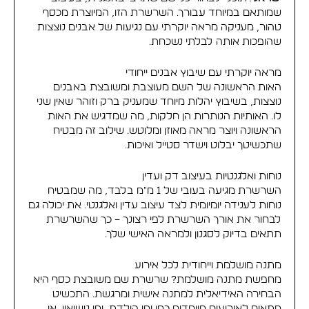
שמותאם במיוחד עבורך. השרשרת הזו, המיוצרת מכסף
טהור, מעניקה מראה יוקרתי עם נגיעות של אבנים נוצצות
שהופכות אותה לבלתי נשכחת.
מראה יוקרתי עם שיבוץ אבנים ייחודי
האות הראשונה של השם מעוצבת ומשובצת באבנים
נוצצות, בשיבוץ יהלות מיוחד שמעניק ברק וזוהר שאין שני
לו. האותיות הנותרות הן חלקות, מה שמדגיש את האות
הראשונה ויוצר מראה מאוזן ומלוטש. שילוב זה מבטיח
שתכשיטך יבלוט וישדר סטייל ואיכות.
נוחות ואלגנטיות בעיצוב דק ועדין
השרשרת מגיעה בעובי של 1 מ"מ בלבד, מה שמבטיח
נוחות לענידה יומיומית לצד עיצוב עדין ואלגנטי. את יכולה גם
לבחור את אורך השרשרת לפי רצונך – כך שהשרשרת
תתאים בדיוק לסגנון ולמראה האישי שלך.
מתנה מושלמת וייחודית לכל אירוע
מחפשת מתנה מושלמת? שרשרת שם משובצת כסף היא
הבחירה האידיאלית למתנה אישית ומרגשת. התכשיט
מתאים לאירועים מיוחדים כמו ימי הולדת, ימי נישואין, או