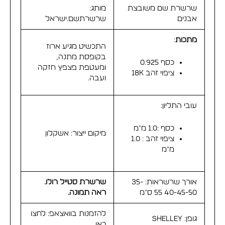
שרשרת שם משובצת
מותג:
אבנים
שרשרתשם.ישראל
מתכות
:
התכשיט מגיע ארוז
בקופסת מתנה,
כסף 0.925
ומעטפת פצפץ חזקה
ציפוי זהב 18K
ועבה.
עובי התליון:
כסף :1.0 מ"מ
מיקום ייצור: אשקלון
ציפוי זהב : 1.0
מ"מ
אורך שרשראות: 35-
שרשרת סטייל רולו.
40-45-50 55 ס"מ
ראה תמונה.
להזמנות בוואצאפ:
לחצו
גופן: Shelley
כאן