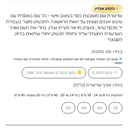
הזמינו אונליין
שרשרת שם משובצת כסף בעיצוב אישי – כל שם באנגלית עם
שיבוץ אבנים נוצצות על האות הראשונה. התכשיט מיוצר בעבודת
יד מכסף טהור, ומעניק מראה יוקרתי ועדין. בחרי את השם ואורך
השרשרת המועדף עלייך והזמיני תכשיט ייחודי שיתאים בדיוק
לסגנונך!
בחרו סוג מתכת:
שימו לב: המחיר משתנה לפי סוג המתכת שתבחרו. לאחר הבחירה יוצג המחיר
הסופי.
כסף 0.925
כסף 0.925 מצופה זהב 18K
בחרו אורך שרשרת (ס"מ):
המלצות: גיל 8 עד 14 : 35 ס"מ | גיל 14 עד 20 : 40 ס"מ | גיל 20 ומעלה: 45 ס"מ
50
45
40
35