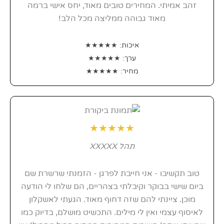
יתרונות השימוש בשירות UPS נקודות מסירה ארצי:
זהב אמיתי. המחירים טובים מאוד, יחס אישי ברמה
מהירות: משלוחים בדרך כלל מגיעים ליעדם תוך 24
מאוד גבוהה ממליצה מכל הלב!
עד 48 שעות.
נוחות: ניתן לאסוף את החבילה מנקודת מסירה
קרובה לביתכם או לעבודה.
איכות: ★★★★★
אמינות: UPS היא חברת שילוח בינלאומית מובילה
ערך: ★★★★★
עם מוניטין של אמינות.
מחיר: ★★★★★
איך זה עובד?
לאחר הוספת המוצרים לעגלה ומעבר לעמוד
התשלום, בחרו באפשרות המשלוח "UPS נקודות
מסירה ארצי".
★★★★★
אוטומטי יקפוץ לכם מפת שילוח ונקודות מסירה, ע"י
API הוא יציג לכם את הנקודות הקרובות אליכם.
תהל XXXXX
אם לא, תוכלו לרשום את שם העיר והרחוב בחיפוש
העליון ולראות את נקודת המסירה הקרובה אליכם.
שרשרת שם ישראל ייצרו את התכשיט עבורכם
טוב תקשיבו - אני חייבת לפרגן - הזמנתי שרשרת שם
ויישלחו אותו לנקודת המסירה שבחרתם.
ביום שישי בבוקר וקיבלתי בצהריים, הם שלחו לי הודעה
מוכן. ציינתי להם שזה דחוף מאוד. הגעתי לאשקלון
לאיסוף עצמי ואין לי מילים. התכשיט מושלם, בדיוק כמו