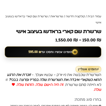
עמוד הבית
/
קולקציה חדשה
/
שרשראות
/ שרשרת שם קארי בראדשו בעיצוב
אישי
שרשרת שם קארי בראדשו בעיצוב אישי
1,550.00
₪
–
150.00
₪
₪
הזמינו עכשיו וחסכו עד
₪
595.00
⚡הזמינו אונליין
השרשרת שכבשה את ניו יורק – עכשיו אצלך. –
זוכרת את הרגע
ההוא כשקארי איבדה את השרשרת שלה בפריז ופרצה בבכי?
זו
לא הייתה סתם שרשרת.
זה היה ה-
שם
שלה. הזהות שלה. 💖
שלה.
בחרו סוג מתכת:
💎 שימו לב: המחיר משתנה לפי סוג המתכת שתבחרו. לאחר הבחירה יוצג המחיר