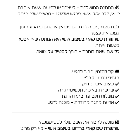
🎁 המתנה המושלמת – לעצמך או למישהי שאת אוהבת
כי אין דבר יותר אישי, מרגש ואלגנטי – מהשם שלך בזהב.
לבת מצווה, יום הולדת, יום נישואין או סתם כי הגיע הזמן
לפנק את עצמך –
שרשרת שם קארי בעיצוב אישי
היא המתנה שאי אפשר
לטעות איתה.
כל שם שאת בוחרת – הופך לסטייל על צוואר.
🚚 קל להזמין. מהיר להגיע.
הזמיני עכשיו וקבלי:
✔️ עיצוב אישי ומדויק
✔️ שרשרת באיכות תכשיטי יוקרה
✔️ משלוח חינם עד פתח הדלת
✔️ אריזת מתנה מהודרת – מוכנה לרגש
🛍️ מוכנה להפוך את השם שלך לסטייטמנט?
שרשרת שם קארי ברדשו בעיצוב אישי
– לא רק פריט