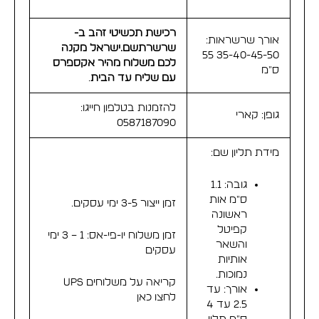
רכישת תכשיטי זהב ב-
אורך שרשראות:
שרשרתשם.ישראל
מקנה
35-40-45-50 55
לכם משלוח מהיר אקספרס
ס"מ
עם שליח עד הבית
.
להזמנות בטלפון חייגו:
גופן: קארי
0587187090
מידת תליון שם:
גובה: 1.1
ס"מ אות
זמן ייצור 3-5 ימי עסקים.
ראשונה
קפיטל
זמן משלוח יו-פי-אס: 1 – 3 ימי
והשאר
עסקים
אותיות
נמוכות.
קריאה על משלוחים UPS
אורך: עד
לחצו כאן
2.5 עד 4