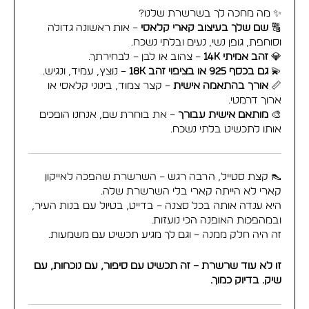
✨ מה מחכה לך בשרשרת שלנו?
🔠
שם שלך בעיצוב קארי קלאסי
– אות ראשונה גדולה
וסוחפת, גופן נשי, נעים ובלתי נשכח.
💎
זהב אמיתי 14K
– צהוב או לבן – לבחירתך.
💫
גם בכסף 925 או בציפוי זהב 18K
– נוצץ, עמיד, ונגיש.
📏
אורך בהתאמה אישית
– קצר צמוד, בינוני קלאסי או
ארוך דרמטי.
🎨
מותאם אישית עבורך
– את בוחרת שם, אנחנו הופכים
אותו לתכשיט בלתי נשכח.
👠 קצת סטייל, הרבה רגש – השרשרת שהפכה לאייקון
קארי לא הייתה קארי בלי השרשרת שלה.
היא ענדה אותה בכל סצנה – בדייט, בטיול עם בנות העיר,
ובמהפכות האופנה הכי נועזות.
זה היה חלק ממנה – וגם לך מגיע תכשיט עם משמעות.
זו לא עוד שרשרת – זה תכשיט עם סיפור, עם נוכחות, עם
שיק. בדיוק כמוך.