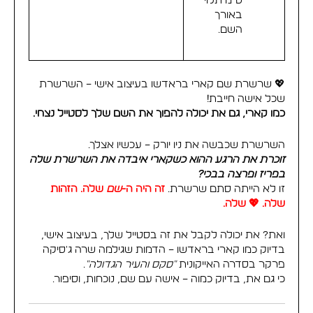
ס"מ תלוי
באורך
השם.
💖 שרשרת שם קארי בראדשו בעיצוב אישי – השרשרת
שכל אישה חייבת!
כמו קארי, גם את יכולה להפוך את השם שלך לסטייל נצחי.
השרשרת שכבשה את ניו יורק – עכשיו אצלך.
זוכרת את הרגע ההוא כשקארי איבדה את השרשרת שלה
בפריז ופרצה בבכי?
זו לא הייתה סתם שרשרת.
זה היה ה-
שם
שלה. הזהות
שלה. 💖 שלה.
ואת? את יכולה לקבל את זה בסטייל שלך, בעיצוב אישי,
בדיוק כמו קארי בראדשו – הדמות שגילמה שרה ג'סיקה
פרקר בסדרה האייקונית
"סקס והעיר הגדולה"
.
כי גם את, בדיוק כמוה – אישה עם שם, נוכחות, וסיפור.