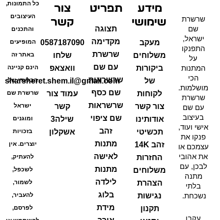
כל התמונות,
מידע
תפריט
צור
העיצובים
שרשרת
שימושי
קשר
שם
תצוגה
והתכנים
ישראל,
מקדימה
המופיעים
מעקב
0587187090
התפנקו
שרשרת
באתר זה
משלוחים
שלחו
על
עם שם
המתנות
הינם קניינה
ביקורות
וואצאפ
הכי
שרשראות
הבלעדי של
של
sharsheret.shem.il@gmail.com
מושלמות.
שם כסף
שרשרת שם
לקוחות
עמוד צור
שרשרת
שרשראות
ישראל
צור קשר
קשר
עם שם
בעיצוב
שם ציפוי
ומוגנים
אודותינו
שילה3
אישי ועוד,
זהב
בזכויות
תכשיטי
אשקלון
פנקו את
מתנות
יוצרים. אין
זהב 14K
עצמכם או
את אהובי
לאישה
להעתיק,
החזרות
לבכן, עם
מתנות
לשכפל,
משלוחים
מתנה
לילדה
לשמור,
הצהרת
בלתי
בלוג
נשכחת.
להעביר,
נגישות
מידת
לפרסם,
תקנון
עקבו