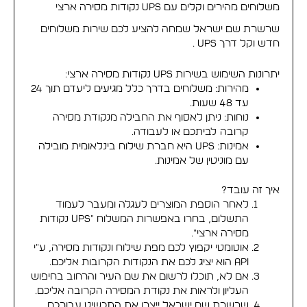
משלוחים מהירים וקלים עם UPS נקודות מסירה ארצי
שרשרת שם ישראל שמחה להציע לכם שירות משלוחים
חדש וקל דרך UPS .
יתרונות השימוש בשירות UPS נקודות מסירה ארצי:
מהירות: משלוחים בדרך כלל מגיעים ליעדם תוך 24
עד 48 שעות.
נוחות: ניתן לאסוף את החבילה מנקודת מסירה
קרובה לביתכם או לעבודה.
אמינות: UPS היא חברת שילוח בינלאומית מובילה
עם מוניטין של אמינות.
איך זה עובד?
לאחר הוספת המוצרים לעגלה ומעבר לעמוד
התשלום, בחרו באפשרות המשלוח "UPS נקודות
מסירה ארצי".
אוטומטי יקפוץ לכם מפת שילוח ונקודות מסירה, ע"י
API הוא יציג לכם את הנקודות הקרובות אליכם.
אם לא, תוכלו לרשום את שם העיר והרחוב בחיפוש
העליון ולראות את נקודת המסירה הקרובה אליכם.
שרשרת שם ישראל ייצרו את התכשיט עבורכם