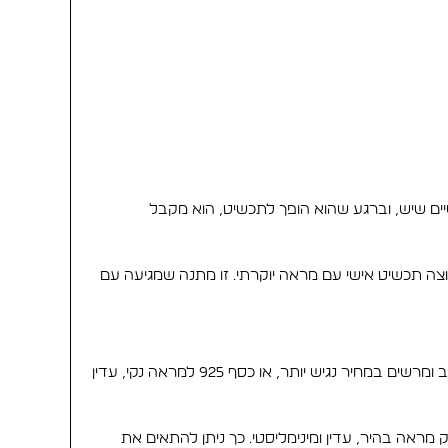
רטי הוא אחד הדברים הכי אישיים שיש, וברגע שהוא הופך לתכשיט, הוא מקבל
וצה תכשיט אישי עם מראה יוקרתי. זו מתנה שמגיעה עם
את שרשרת שם Emma ניתן להזמין בשלוש אפשרויות מתכת: זהב 14 קראט למראה יוקרתי, איכותי ועל זמני, ציפוי זהב למראה זהוב ומרשים במחיר נגיש יותר, או כסף 925 למראה נקי, עדין
ה לשרשרת אופי אחר. זהב מעניק תחושה יוקרתית וחמה, ציפוי זהב מעניק מראה בולט ואלגנטי, וכסף 925 מעניק מראה בהיר, עדין ומינימליסטי. כך ניתן להתאים את