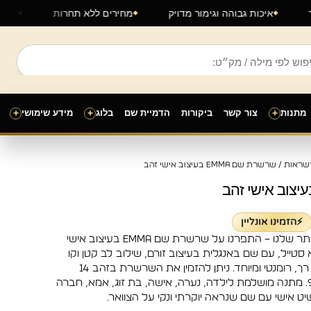
באתר
איכות גבוהה וגימור מדויק
מחירים ללא תחרות
מתנות
+
צור קשר
ביקורות
הדמיית שם
בלוג
+
מידע שימושי
+
ווח
שראות
/ שרשרת שם Emma בעיצוב אישי זהב
חירים:
ד
⚡הזמינו אונליין
קבלו את התליון המושלם ביותר שלנו – התפרנו על שרשרת שם Emma בעיצוב אישי
 סטייל, עם שם באנגלית בעיצוב זורם, שילוב לב קטן וקו
מעוגל שמעניק לתליון מראה רך, רומנטי ומיוחד. ניתן להזמין את השרשרת בזהב 14
קראט, ציפוי זהב או כסף 925. מתנה מושלמת לילדה, נערה, אישה, בת זוג, אמא, חברה
ט אישי עם שם שנראה יוקרתי ונקי על הצוואר.