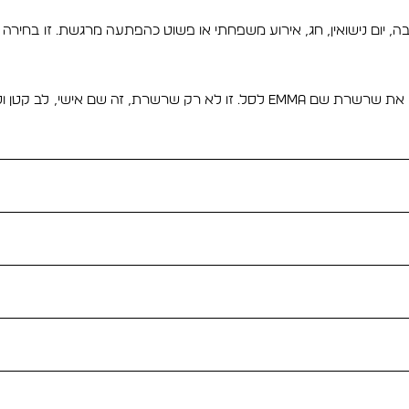
הבה, יום נישואין, חג, אירוע משפחתי או פשוט כהפתעה מרגשת. זו בחיר
 לב קטן וסיפור מרגש בתכשיט אחד.
וות דעת.
שראל"?
ות עיצוב.