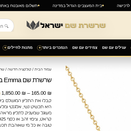
בית המעצבים הגדול במדינה
תשלום מאובטח 
עגילים עם שם
צמידים עם שם
הנמכרים ביותר
+
מתנות לחיילים
+
ט
עמוד הבית
/
קולקציה חדשה
/
שר
מ
שרשרת שם Emma בעיצוב אישי זהב
ע
1,850.00
₪
–
165.00
₪
היא תכשיט נשי, אלגנטי ומלא
טובה או כל מי שאוהבת תכשי