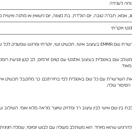
וחה לענידה
ג, אמא, חברה טובה, יום הולדת, בת מצווה, יום נישואין או מתנה אישית
נטי ויוקרתי
מרגש שמעניק לכל שם נוכחות מיוחדת על הצוואר.
לא סטייל, המשלב שם באנגלית בעיצוב אלגנטי עם קווים זורמים, לב קטן ונגיעת
מאוד.
יגה את השם Emma, אך ניתן לייצר את השרשרת עם כל שם באנגלית לפי בחירתכם. כך מתק
הסיפור שלה.
. היא משלבת בין שם אישי לבין עיצוב רך ומדויק שיוצר מראה מלא אופי. השי
הרגיש שהוא מיוחד. הוא משתלב מעולה עם לבוש יומיומי, שמלה חגיגית, ל